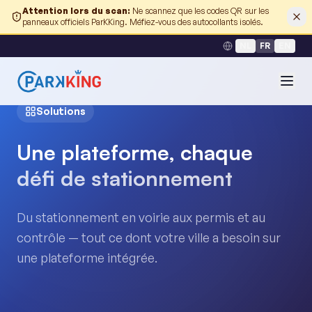
Attention lors du scan
:
Ne scannez que les codes QR sur les
panneaux officiels ParKKing. Méfiez-vous des autocollants isolés.
NL
FR
EN
Solutions
Une plateforme, chaque
défi de stationnement
Du stationnement en voirie aux permis et au
contrôle — tout ce dont votre ville a besoin sur
une plateforme intégrée.