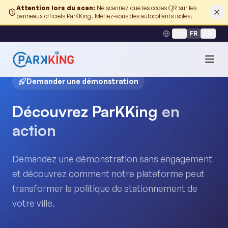
Attention lors du scan
:
Ne scannez que les codes QR sur les
panneaux officiels ParKKing. Méfiez-vous des autocollants isolés.
NL
FR
EN
Demander une démonstration
Découvrez ParKKing
en
action
Demandez une démonstration sans engagement
et découvrez comment notre plateforme peut
transformer la politique de stationnement de
votre ville.