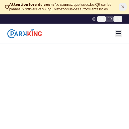
Attention lors du scan
:
Ne scannez que les codes QR sur les
panneaux officiels ParKKing. Méfiez-vous des autocollants isolés.
NL
FR
EN