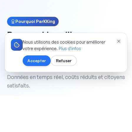
Pourquoi ParKKing
Pourquoi les villes
nous
Nous utilisons des cookies pour améliorer
choisissent
votre expérience.
Plus d'infos
Une plateforme intégrée qui digitalise
Accepter
Refuser
entièrement votre politique de stationnement.
Données en temps réel, coûts réduits et citoyens
satisfaits.